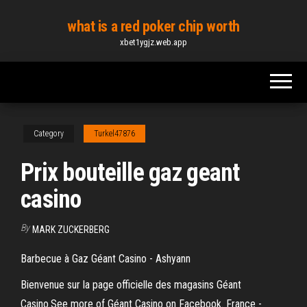
Skip
what is a red poker chip worth
to
xbet1ygjz.web.app
the
content
Category
Turkel47876
Prix bouteille gaz geant
casino
By
MARK ZUCKERBERG
Barbecue à Gaz Géant Casino - Ashyann
Bienvenue sur la page officielle des magasins Géant
Casino.See more of Géant Casino on Facebook. France -