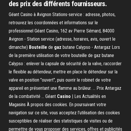
des prix des différents fournisseurs.
Géant Casino à Avignon Stations-service : adresse, photos,
retrouvez les coordonnées et informations sur le
professionnel Géant Casino, 162 av Pierre Sémard, 84000
Avignon - Station service (adresse, horaires, avis, ouvert le
dimanche)
Bouteille
de
gaz
butane Calypso - Antargaz Lors
de la première utilisation de votre bouteille de gaz butane
Calypso : enlever la capsule de sécurité de la valve, raccorder
le flexible au détendeur, mettre en place le détendeur sur la
valve en position "ouvert", puis ouvrir le robinet de votre
appareil en présentant une flamme au brûleur. ... Prix Antargaz
de la combativité ... Géant
Casino
| Les Actualités en
Magasins À propos des cookies. En poursuivant votre
navigation sur ce site, vous acceptez l’utilisation des cookies
susceptibles de réaliser des statistiques de visites ou de
permettre de vous proposer des services, offres et publicités