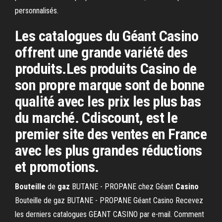
personnalisés.
Les catalogues du Géant Casino
offrent une grande variété des
produits.Les produits Casino de
son propre marque sont de bonne
qualité avec les prix les plus bas
du marché. Cdiscount, est le
premier site des ventes en France
avec les plus grandes réductions
et promotions.
Bouteille
de
gaz
BUTANE - PROPANE chez Géant
Casino
Bouteille de gaz BUTANE - PROPANE Géant Casino Recevez
les derniers catalogues GEANT CASINO par e-mail. Comment