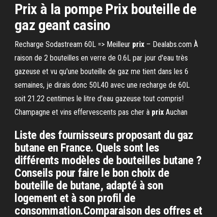
Prix à la pompe Prix bouteille de
gaz geant casino
Recharge Sodastream 60L => Meilleur
prix
– Dealabs.com À
raison de 2 bouteilles en verre de 0.6L par jour d'eau très
gazeuse et vu qu'une bouteille de gaz me tient dans les 6
semaines, je dirais donc 50L40 avec une recharge de 60L
soit 21.22 centimes le litre d'eau gazeuse tout compris!
Champagne et vins effervescents pas cher à
prix
Auchan
Liste des fournisseurs proposant du gaz
butane en France. Quels sont les
différents modèles de bouteilles butane ?
Conseils pour faire le bon choix de
bouteille de butane, adapté à son
logement et à son profil de
consommation.Comparaison des offres et