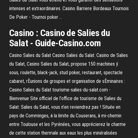
intenses et extraordinaires. Casino Barriere Bordeaux Tournois
De Poker - Tournoi poker ...
Casino : Casino de Salies du
Salat - Guide-Casino.com
Casino Salies du Salat Casino Salies du Salat. Casino de Salies
du Salat, Casino Salies du Salat, propose 150 machines ý
sous, roulette, black-jack, stud poker, restaurant, spectacle
cabaret, rÈunions de groupes et organisation de sÈminaires :
Casino Salies du Salat tourisme-salies-du-salat.com -
Bienvenue Site officiel de l'office de tourisme de Salies du
Salat. Salies du Salat, vous n’en reviendrez pas ! Située en
pays de Comminges, à la limite du Couserans, à mi-chemin
entre Toulouse et les Pyrénées, vous apprécierez le charme
de cette station thermale aux eaux les plus minéralisées