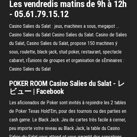
Les vendredis matins de 9h à 12h
- 05.61.79.15.12
Casino Salies du Salat : jeux, machines a sous, megapot ...
Casino Salies du Salat Casino Salies du Salat. Casino de Salies
du Salat, Casino Salies du Salat, propose 150 machines ý
sous, roulette, black-jack, stud poker, restaurant, spectacle
cabaret, rÈunions de groupes et organisation de sÈminaires :
Casino Salies du Salat
POKER
ROOM Casino
Salies du Salat
- レ
ビュー | Facebook
Les aficionados de Poker sont invités à rejoindre les 2 tables
de Poker Texas Hold’Em, pour des tournois ou des parties en
cash game. Le Black Jack. Jeu de cartes très facile à cerner,
peu importe votre niveau au Black Jack, la table du Casino
Salies-du-Salat vous attend et vous garantit des sensations