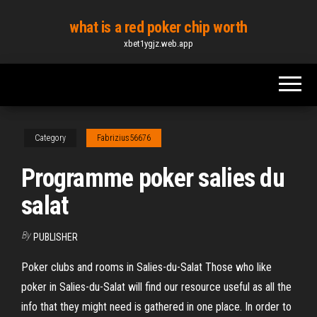
Skip
what is a red poker chip worth
to
xbet1ygjz.web.app
the
content
Category
Fabrizius56676
Programme poker salies du
salat
By
PUBLISHER
Poker clubs and rooms in Salies-du-Salat Those who like
poker in Salies-du-Salat will find our resource useful as all the
info that they might need is gathered in one place. In order to